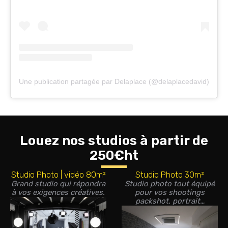
Une publication partagée par Delaplace (@delaplacedavid)
Louez nos studios à partir de
250€ht
Studio Photo | vidéo 80m²
Studio Photo 30m²
Grand studio qui répondra
Studio photo tout équipé
à vos exigences créatives.
pour vos shootings
packshot, portrait…