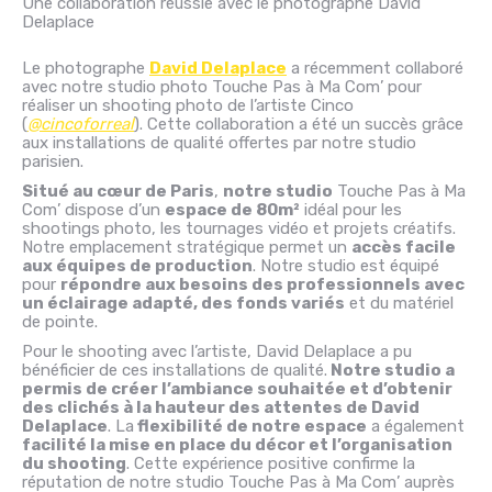
Une collaboration réussie avec le photographe David
Delaplace
Le photographe
David Delaplace
a récemment collaboré
avec notre studio photo Touche Pas à Ma Com’ pour
réaliser un shooting photo de l’artiste Cinco
(
@cincoforreal
). Cette collaboration a été un succès grâce
aux installations de qualité offertes par notre studio
parisien.
Situé au cœur de Paris
,
notre studio
Touche Pas à Ma
Com’ dispose d’un
espace de 80m²
idéal pour les
shootings photo, les tournages vidéo et projets créatifs.
Notre emplacement stratégique permet un
accès facile
aux équipes de production
. Notre studio est équipé
pour
répondre aux besoins des professionnels avec
un éclairage adapté, des fonds variés
et du matériel
de pointe.
Pour le shooting avec l’artiste, David Delaplace a pu
bénéficier de ces installations de qualité.
Notre studio a
permis de créer l’ambiance souhaitée et d’obtenir
des clichés à la hauteur des attentes de David
Delaplace
. La
flexibilité de notre espace
a également
facilité la mise en place du décor et l’organisation
du shooting
. Cette expérience positive confirme la
réputation de notre studio Touche Pas à Ma Com’ auprès