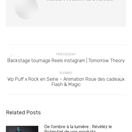
Navigation
PRÉCÉDENT
article
Article
Backstage tournage Reels instagram | Tomorrow Theory
précédent
:
SUIVANT
Wp Puff x Rock en Seine – Animation Roue des cadeaux
Article
Flash & Magic
suivant
:
Related Posts
De l’ombre à la lumière : Révéléz le
Potentiel de vos produits