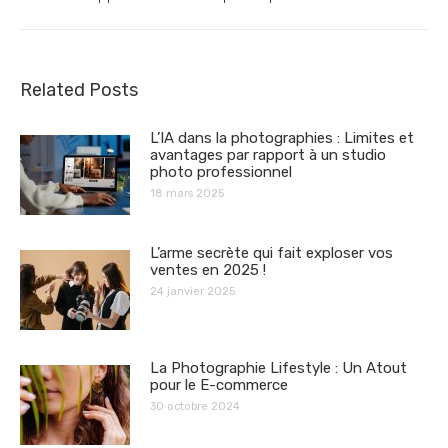
suivant
:
Related Posts
L’IA dans la photographies : Limites et
avantages par rapport à un studio
photo professionnel
18 mars 2025
L’arme secrète qui fait exploser vos
ventes en 2025 !
24 janvier 2025
La Photographie Lifestyle : Un Atout
pour le E-commerce
30 octobre 2024