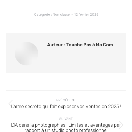
Catégorie :
Non classé
12 février 2025
Auteur :
Touche Pas à Ma Com
Navigation
PRÉCÉDENT
article
Article
L’arme secrète qui fait exploser vos ventes en 2025 !
précédent
:
SUIVANT
L’IA dans la photographies : Limites et avantages par
Article
rapport à un studio photo professionnel