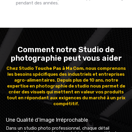
pendant des années.
Comment notre Studio de
photographie peut vous aider
Chez Studio
Touche Pas à Ma Com
, nous comprenons
les besoins spécifiques des industriels et entreprises
agro-alimentaires. Depuis plus de 10 ans, notre
expertise en photographie de studio nous permet de
créer des visuels qui mettent en valeur vos produits
tout en répondant aux exigences du marché à un prix
compétitif.
Une Qualité d’Image Irréprochable
Dans un studio photo professionnel, chaque détail