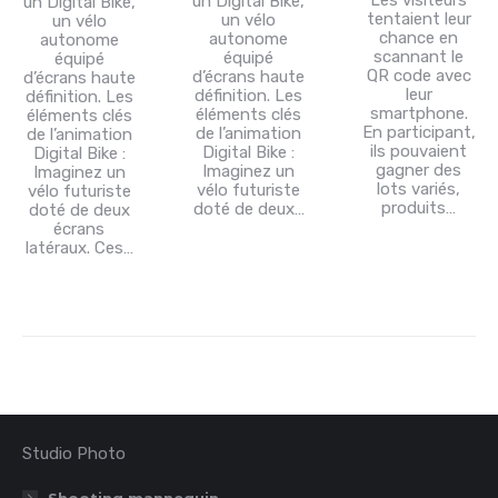
Les visiteurs
un Digital Bike,
un Digital Bike,
tentaient leur
un vélo
un vélo
chance en
autonome
autonome
scannant le
équipé
équipé
QR code avec
d’écrans haute
d’écrans haute
leur
définition. Les
définition. Les
smartphone.
éléments clés
éléments clés
En participant,
de l’animation
de l’animation
ils pouvaient
Digital Bike :
Digital Bike :
gagner des
Imaginez un
Imaginez un
lots variés,
vélo futuriste
vélo futuriste
produits…
doté de deux…
doté de deux
écrans
latéraux. Ces…
Studio Photo