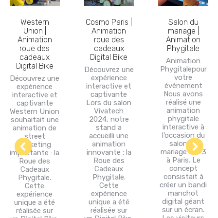
Cosmo Paris |
Western
Salon du
Animation
Union |
mariage |
roue des
Animation
Animation
cadeaux
roue des
Phygitale
Digital Bike
cadeaux
Animation
Digital Bike
Phygitalepour
Découvrez une
votre
expérience
Découvrez une
événement
interactive et
expérience
Nous avons
captivante
interactive et
réalisé une
Lors du salon
captivante
animation
Vivatech
Western Union
phygitale
2024, notre
souhaitait une
interactive à
stand a
animation de
l’occasion du
accueilli une
street
salon du
animation
Marketing
mariage 2023
innovante : la
impactante : la
à Paris. Le
Roue des
Roue des
concept
Cadeaux
Cadeaux
consistait à
Phygitale.
Phygitale.
créer un bandi
Cette
Cette
manchot
expérience
expérience
digital géant
unique a été
unique a été
sur un écran.
réalisée sur
réalisée sur