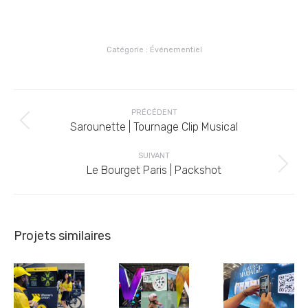
Catégorie :
Événementiel
Navigation
PRÉCÉDENT
de
Onglet
Sarounette | Tournage Clip Musical
commentaire
précédent
SUIVANT
Projets
Le Bourget Paris | Packshot
similaires
Projets similaires