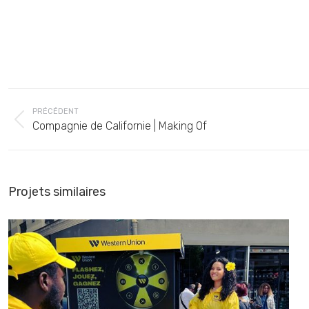
Navigation
PRÉCÉDENT
de
Onglet
Compagnie de Californie | Making Of
commentaire
précédent
Projets similaires